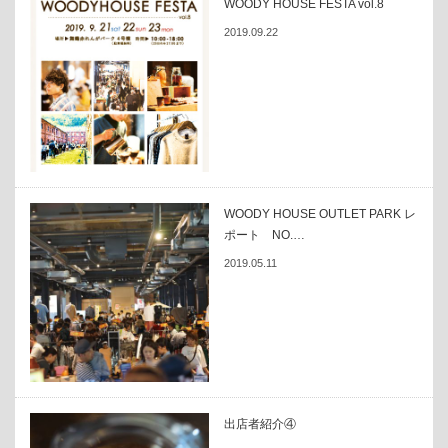
WOODY HOUSE FESTA vol.8
2019.09.22
WOODY HOUSE OUTLET PARK レ
ポート NO.…
2019.05.11
出店者紹介④