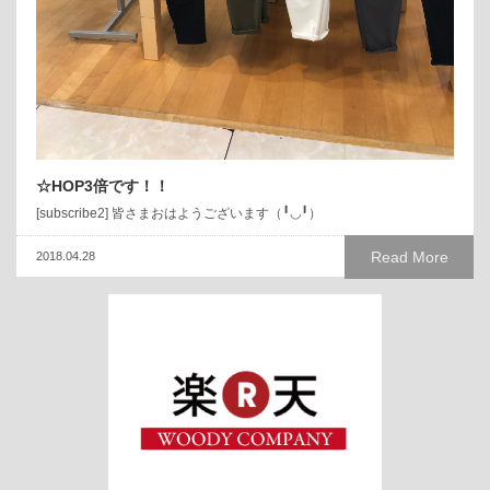
☆HOP3倍です！！
[subscribe2] 皆さまおはようございます（╹◡╹）
Read More
2018.04.28