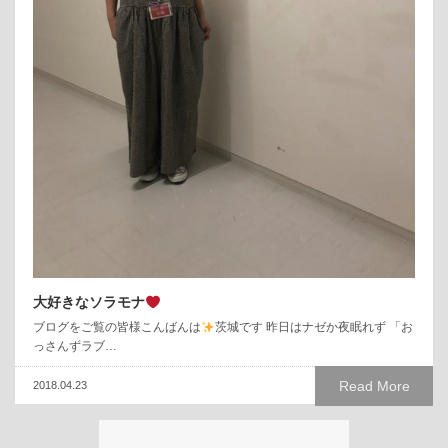
大好きなソラモナ
ブログをご覧の皆様こんばんは
茨城です 昨日はナゼか夜眠れず 「お
っさんずラブ…
Read More
2018.04.23