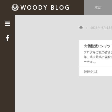
本店
カ
テ
ゴ
Home
リ
2018年 4月 13
ー
LUCE
☆個性派Tシャツ
(
3
ブログをご覧の皆さ
年、過去最高に花粉
3
ーチェ…
9
)
2018.04.13
Web
STAFF
(
2
2
)
WOODY
HOUSE