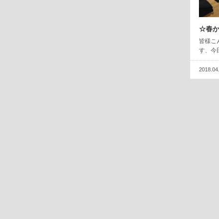
☆春
皆様こ
す、今
2018.04