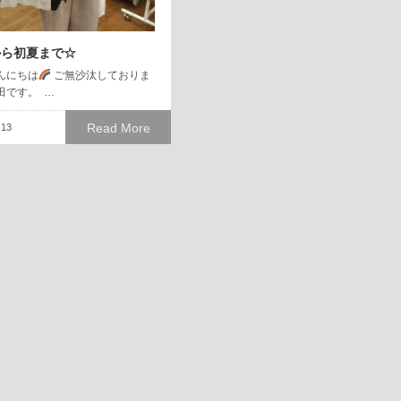
から初夏まで☆
んにちは
ご無沙汰しておりま
田です。 …
Read More
.13