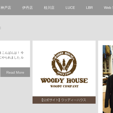
神戸店
伊丹店
桂川店
LUCE
LBR
Web 
日
まこんばんは！ 今
にやられました ル
Read More