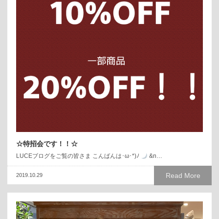
☆特招会です！！☆
LUCEブログをご覧の皆さま こんばんは･ω･*)ﾉ
&n…
Read More
2019.10.29