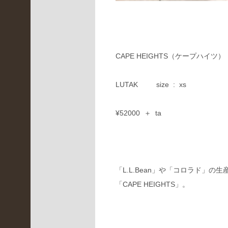
ア
ー
カ
イ
ブ
CAPE HEIGHTS（ケープハイツ）
2022
年5
月
LUTAK size : xs
(
¥52000 ＋ ta
1
)
2022
年4
月
「L.L.Bean」や「コロラド」
「CAPE HEIGHTS」。
(
3
)
2022
年3