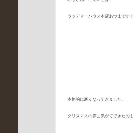
LBR
(
ウッディーハウス本店あづまです
3
2
4
)
イ
ベ
ン
ト
情
報
(
4
7
)
本格的に寒くなってきました。
京
都
クリスマスの雰囲気がてできたの
桂
川
店