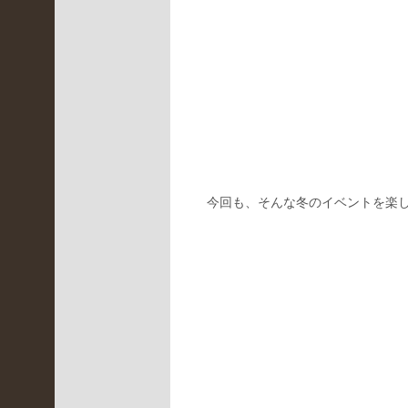
(
2
3
0
)
伊
丹
昆
陽
店
今回も、そんな冬のイベントを楽
(
2
5
6
)
未
分
類
(
2
0