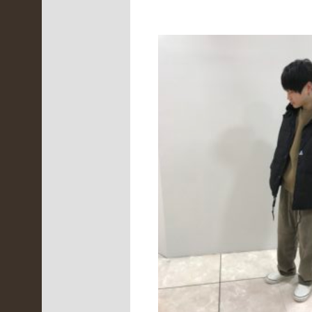
3
)
神
戸
北
店
(
2
6
9
)
舞
鶴
本
店
(
1
3
5
)