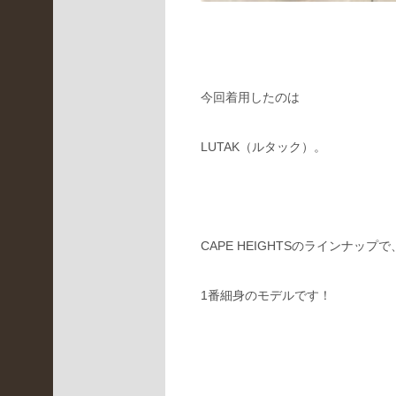
年8
月
(
2
今回着用したのは
)
2021
年7
LUTAK（ルタック）。
月
(
2
)
CAPE HEIGHTSのラインナップで
2021
年6
月
1番細身のモデルです！
(
5
)
2021