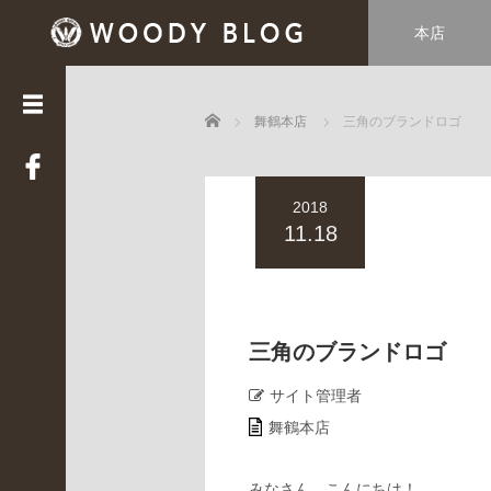
本店
カ
テ
ゴ
Home
リ
舞鶴本店
三角のブランドロゴ
ー
LUCE
2018
(
3
11.18
3
9
)
Web
STAFF
三角のブランドロゴ
(
2
サイト管理者
2
舞鶴本店
)
WOODY
HOUSE
みなさん、こんにちは！