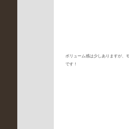
月
(
4
)
2022
年2
月
ボリューム感は少しありますが、
(
です！
3
)
2022
年1
月
(
4
)
2021
年12