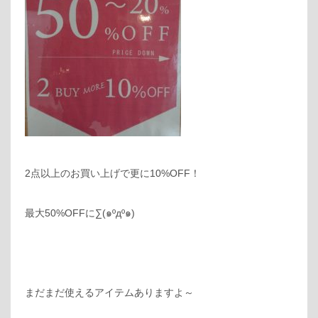
2点以上のお買い上げで更に10%OFF！
最大50%OFFに∑(๑ºдº๑)
まだまだ使えるアイテムありますよ～