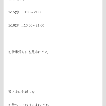
1/15(水)…9:00～21:00
1/16(木)…10:00～21:00
お仕事帰りにも是非‪(*´꒳`∩)‬
皆さまのお越しを
お待ちしております(੭˙꒳​˙)੭