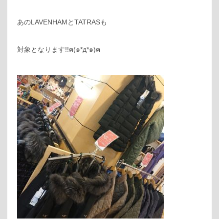
あのLAVENHAMとTATRASも
対象となります!!ฅ(๑*д*๑)ฅ