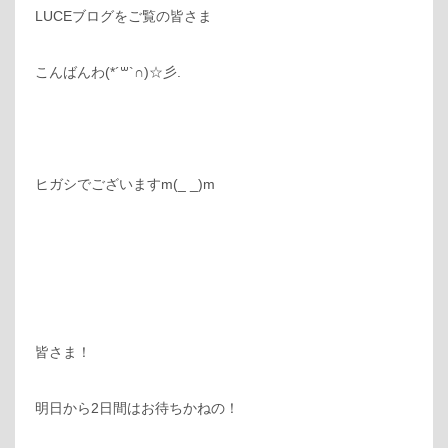
LUCEブログをご覧の皆さま
こんばんわ‪(*´꒳`∩)‬☆彡.
ヒガシでございますm(_ _)m
皆さま！
明日から2日間はお待ちかねの！