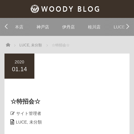
本店
神戸店
伊丹店
桂川店
LUCE
Home
LUCE
,
未分類
☆特招会☆
2020
01.14
☆特招会☆
サイト管理者
LUCE
,
未分類