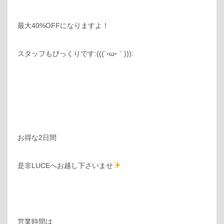
最大40%OFFになりますよ！
スタッフもびっくりです:(((´◦ω◦｀))):
お得な2日間
是非LUCEへお越し下さいませ
営業時間は