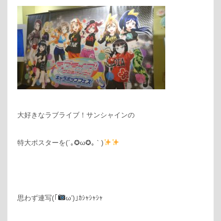
大好きなラブライブ！サンシャインの
特大ポスターを(´｡✪ω✪｡ ` )
思わず連写(｢
ω’)｣ｶｼｬｼｬｼｬ