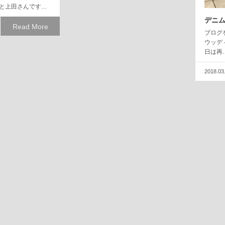
こと上田さんです…
デニ
Read More
ブログ
ウッデ
日は再
2018.03