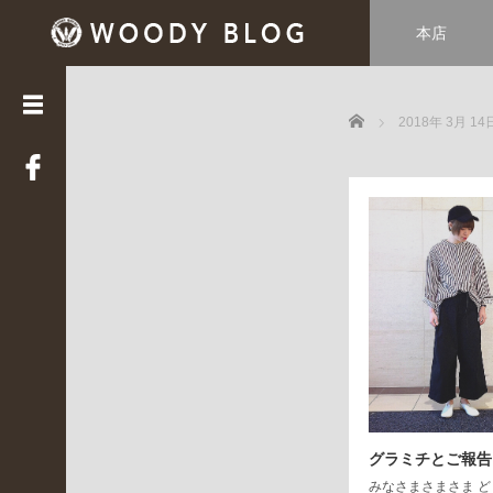
本店
カ
テ
ゴ
Home
リ
2018年 3月 14
ー
LUCE
(
3
3
9
)
Web
STAFF
(
2
2
)
グラミチとご報告
WOODY
HOUSE
みなさまさまさま ど