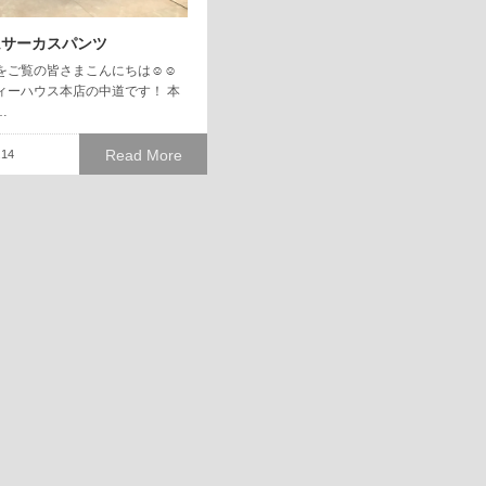
ムサーカスパンツ
をご覧の皆さまこんにちは☺︎☺︎
ィーハウス本店の中道です！ 本
…
Read More
.14