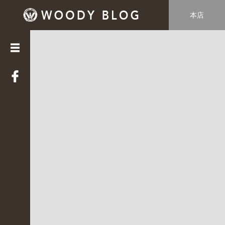
本店
カ
テ
ゴ
リ
ー
LUCE
(
3
3
9
)
Web
STAFF
(
2
2
)
WOODY
HOUSE