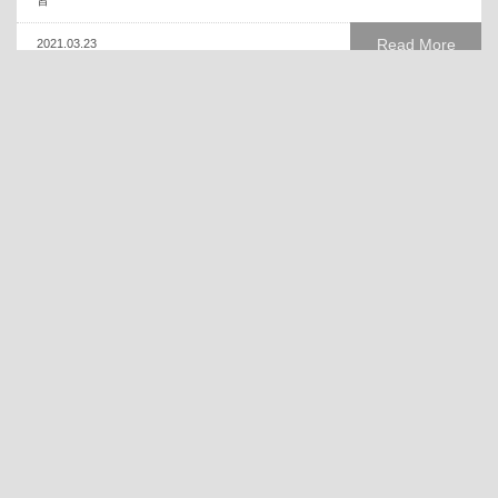
皆
Read More
2021.03.23