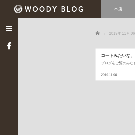
本店
カ
テ
ゴ
Home
リ
2019年 11月 0
ー
LUCE
コートみたいな、
(
3
ブログをご覧のみなさ
3
9
2019.11.06
)
Web
STAFF
(
2
2
)
WOODY
HOUSE