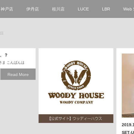
神戸店
伊丹店
桂川店
LUCE
LBR
Web 
6日
、？
ま こんばんは
Read More
2019
SET-