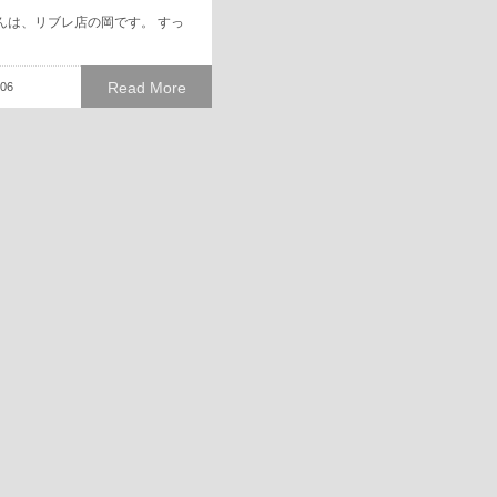
んは、リブレ店の岡です。 すっ
Read More
.06