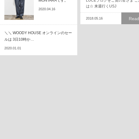
MONTARAです。
LUCEブログをご覧の皆さま 
は☆ 来週行くUSJ
2020.04.16
Read
2018.05.16
＼＼ WOODY HOUSE オンラインのセー
ルは 3日10時か…
2020.01.01
☆5倍と抽選券☆
最近 チーズおかきをめちゃめ
てる岩城です。 長岡京
Read
2021.03.12
超長特招会&HOPポイント5倍