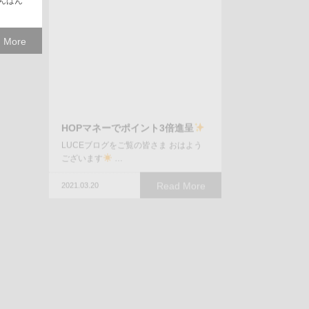
こんばん
 More
HOPマネーでポイント3倍進呈
LUCEブログをご覧の皆さま おはよう
ございます
…
Read More
2021.03.20
ちゃ食べ
 More