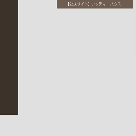
(
2
3
0
)
伊
丹
昆
陽
10%ポイント
店
BACK【WOODYHOUSE LBR】
(
こんにちは、リブレ店の岡です。 ３月
2
5
Read More
2021.03.14
6
)
未
分
類
(
2
0