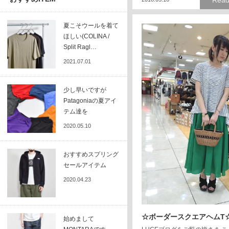
Read
夏こそウールを着て
ほしい(COLINA /
Split Ragl…
2021.07.01
少し早いですが
Patagoniaの夏アイ
テム達を
2020.05.10
おすすめスプリング
セールアイテム
2020.04.23
☆ボーダースクエアヘムT
始めまして