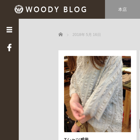
本店
カ
テ
ゴ
Home
リ
2018年 5月 16日
ー
LUCE
(
3
3
9
)
Web
STAFF
(
2
2
)
WOODY
HOUSE
Tシャツ感覚