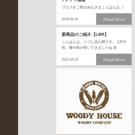
LBR
ブログをご覧のみなさまこんばんは
(
3
Read More
2018.05.16
2
4
新商品のご紹介【LBR】
)
こんばんは、リブレ店の岡です。 3月中
イ
旬、梅や桜が咲いてきましたね 皆
ベ
ン
Read More
2021.03.23
ト
情
報
(
4
7
)
京
都
桂
川
店