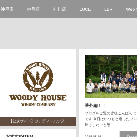
神戸店
伊丹店
桂川店
LUCE
LBR
Web 
番外編！！
ブログをご覧の皆様こんばんは
です 今日はいつもと違ったブ
届けしたいと思…
おすすめITEM
2018.05.16