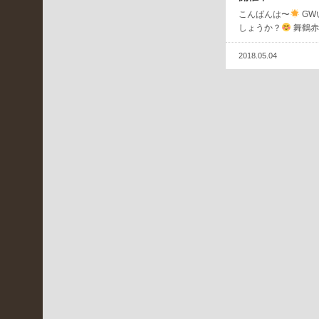
LBR
こんばんは〜
GW
しょうか？
舞鶴赤
(
3
2018.05.04
2
4
)
イ
ベ
ン
ト
情
報
(
4
7
)
京
都
桂
川
店