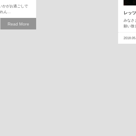
いかがお過ごしで
れん…
レッ
みなさま
Read More
願い致し
2018.05