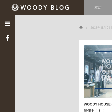
本店
カ
テ
ゴ
Home
リ
2018年 5月 04
ー
LUCE
(
3
3
9
)
Web
STAFF
(
2
2
)
WOODY HOUSE 
WOODY
HOUSE
開催中！！！