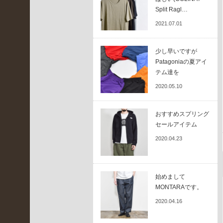
LBR
Split Ragl…
(
2021.07.01
3
2
4
少し早いですが
)
Patagoniaの夏アイ
イ
テム達を
ベ
2020.05.10
ン
ト
情
おすすめスプリング
報
セールアイテム
(
2020.04.23
4
7
)
京
始めまして
都
MONTARAです。
桂
2020.04.16
川
店