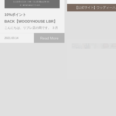
10%ポイント
BACK【WOODYHOUSE LBR】
こんにちは、リブレ店の岡です。 ３月
Read More
2021.03.14
☆5倍と抽選券☆
最近 チーズおかきをめちゃめ
てる岩城です。 長岡京
メンバーズポイント3倍
Read
2021.03.12
LUCEブログをご覧の皆さま おはよう
ございます
…