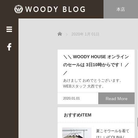
本店
カ
テ
ゴ
Home
リ
2020年 1月 01日
ー
LUCE
＼＼ WOODY HOUSE オンライン
(
3
のセールは 3日10時からです！ ／
3
／
9
あけまして おめでとうございます。
)
WEBスタッフ 大西です。
Web
STAFF
Read More
2020.01.01
(
2
おすすめITEM
2
)
WOODY
夏こそウールを着て
HOUSE
ほしい(COLINA /