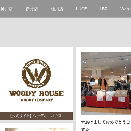
神戸店
伊丹店
桂川店
LUCE
LBR
Web 
☆あけましておめでとうご
す☆