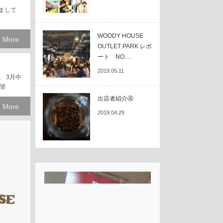
けまして
WOODY HOUSE
 More
OUTLET PARK レポ
ート NO.…
2019.05.11
 3月中
 皆
出店者紹介④
 More
2019.04.29