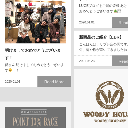
LUCEブログをご覧の皆様 あ
おめでとうございます
…
Read
2020.01.01
新商品のご紹介【LBR】
こんばんは、リブレ店の岡です。
旬、梅や桜が咲いてきましたね
明けましておめでとうございま
す！
Read
2021.03.23
皆さん 明けましておめでとうございま
す
！！
Read More
2020.01.01