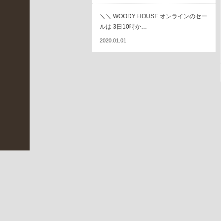
(
2
＼＼ WOODY HOUSE オンラインのセー
3
ルは 3日10時か…
0
2020.01.01
)
伊
丹
昆
陽
店
(
2
5
6
)
未
分
類
超長特招会&HOPポイント5倍
(
LUCEブログをご覧の皆さま おはよう
2
ございます
…
0