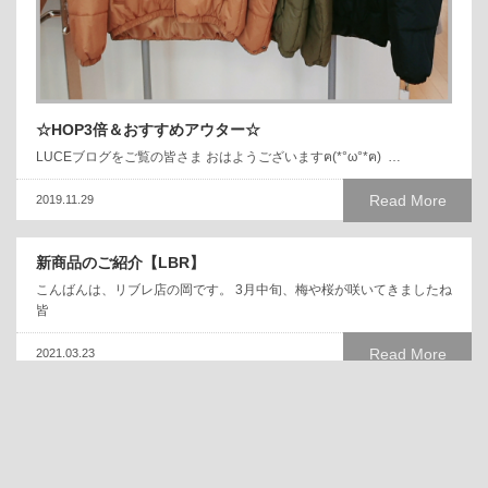
☆HOP3倍＆おすすめアウター☆
LUCEブログをご覧の皆さま おはようございますฅ(*°ω°*ฅ) …
Read More
2019.11.29
新商品のご紹介【LBR】
こんばんは、リブレ店の岡です。 3月中旬、梅や桜が咲いてきましたね
皆
Read More
2021.03.23