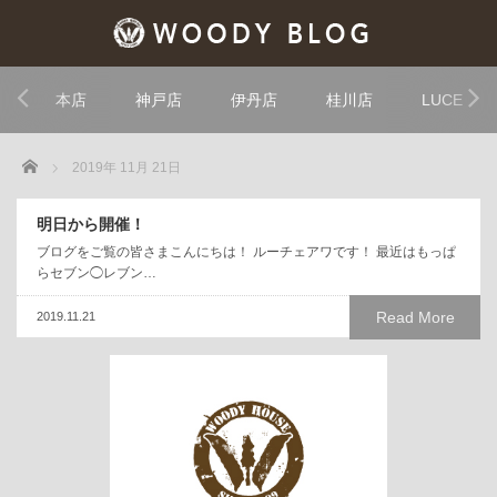
本店
神戸店
伊丹店
桂川店
LUCE
Home
2019年 11月 21日
明日から開催！
ブログをご覧の皆さまこんにちは！ ルーチェアワです！ 最近はもっぱ
らセブン◯レブン…
Read More
2019.11.21