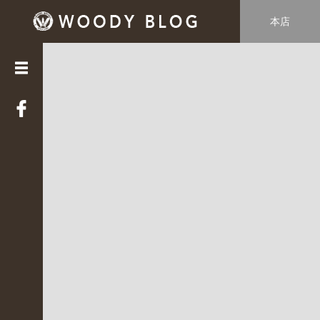
本店
カ
テ
ゴ
リ
ー
LUCE
(
3
3
9
)
Web
STAFF
(
2
2
)
WOODY
HOUSE