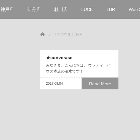
神戸店
伊丹店
桂川店
LUCE
LBR
Web 
Home
2017年 9月 04日
★converase
みなさま、こんにちは。 ウッディーハ
ウス本店の清水です！
Read More
2017.09.04