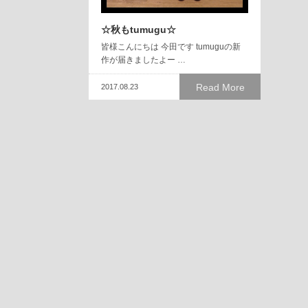
☆秋もtumugu☆
皆様こんにちは 今田です tumuguの新
作が届きましたよー …
Read More
2017.08.23