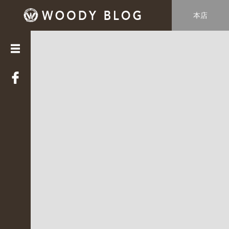
本店
カ
テ
ゴ
リ
ー
LUCE
(
3
3
9
)
Web
STAFF
(
2
2
)
WOODY
HOUSE