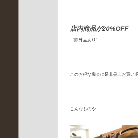
(
2
3
0
店内商品が20%OFF
)
伊
（除外品あり）
丹
昆
陽
店
(
このお得な機会に是非是非お買い
2
5
6
)
未
分
こんなものや
類
(
2
0