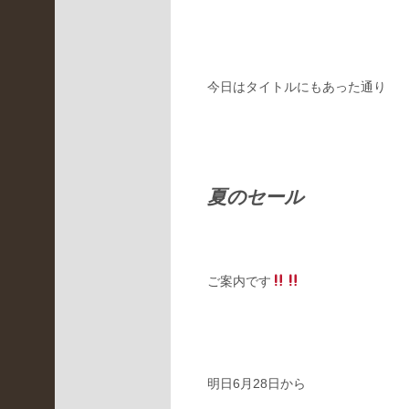
LBR
(
3
2
今日はタイトルにもあった通り
4
)
イ
ベ
ン
ト
夏のセール
情
報
(
4
ご案内です
7
)
京
都
桂
川
明日6月28日から
店