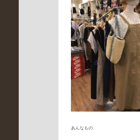
3
)
神
戸
北
店
(
2
6
9
)
舞
鶴
本
店
(
1
3
5
)
あんなもの