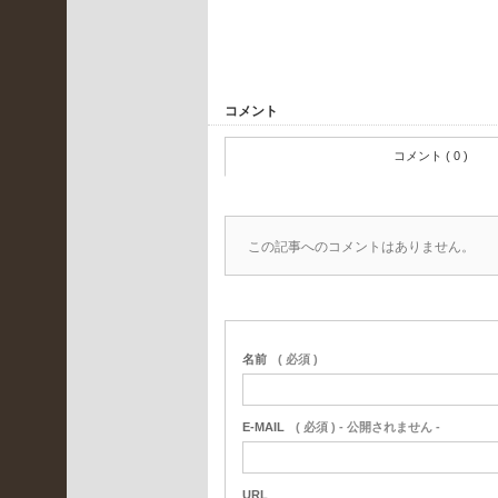
年8
月
(
2
コメント
)
2021
コメント ( 0 )
年7
月
(
この記事へのコメントはありません。
2
)
2021
年6
月
名前
( 必須 )
(
E-MAIL
( 必須 ) - 公開されません -
5
)
2021
URL