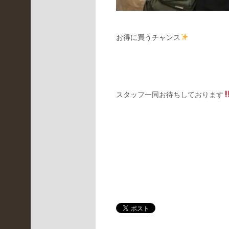
月
(
お得に買うチャンス
1
)
2021
年10
月
スタッフ一同お待ちしております
(
2
)
2021
年9
月
(
4
)
2021