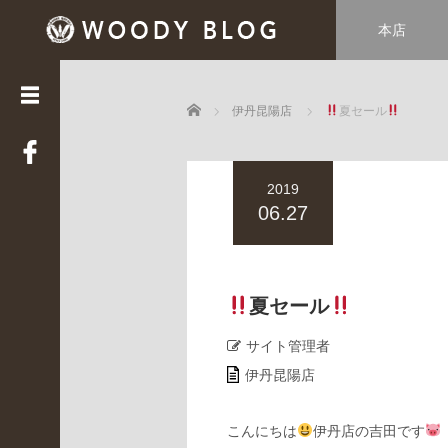
本店
カ
テ
ゴ
Home
リ
伊丹昆陽店
夏セール
ー
LUCE
2019
(
3
06.27
3
9
)
Web
夏セール
STAFF
(
サイト管理者
2
伊丹昆陽店
2
)
WOODY
こんにちは
伊丹店の吉田です
HOUSE