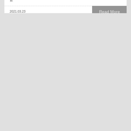
皆
Read More
2021.03.23