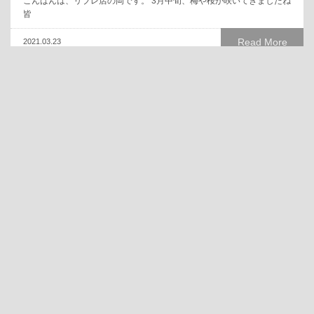
こんばんは、リブレ店の岡です。 3月中旬、梅や桜が咲いてきましたね
皆
Read More
2021.03.23