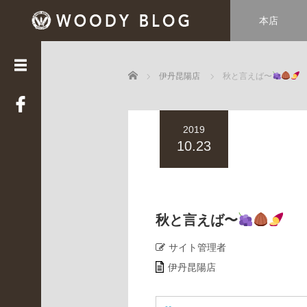
本店
カ
テ
ゴ
Home
リ
伊丹昆陽店
秋と言えば〜
ー
LUCE
2019
(
3
10.23
3
9
)
Web
STAFF
秋と言えば〜
(
2
サイト管理者
2
伊丹昆陽店
)
WOODY
HOUSE