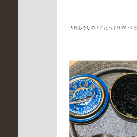
月
(
4
大根おろしの上にたっぷりのいく
)
2022
年2
月
(
3
)
2022
年1
月
(
4
)
2021
年12