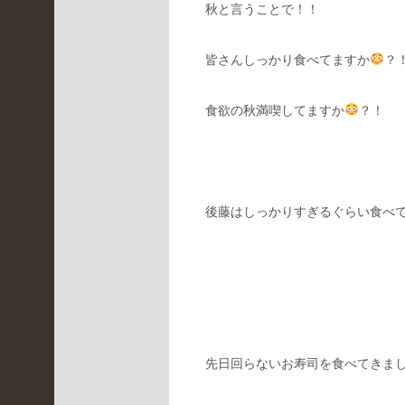
秋と言うことで！！
(
2
3
皆さんしっかり食べてますか
？
0
)
伊
食欲の秋満喫してますか
？！
丹
昆
陽
店
(
後藤はしっかりすぎるぐらい食べ
2
5
6
)
未
分
類
(
先日回らないお寿司を食べてきま
2
0