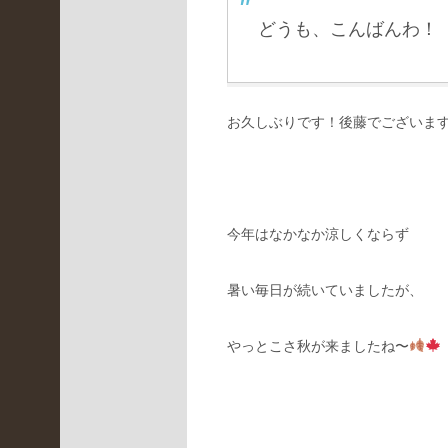
LBR
どうも、こんばんわ！
(
3
2
4
)
お久しぶりです！後藤でございま
イ
ベ
ン
ト
情
今年はなかなか涼しくならず
報
(
暑い毎日が続いていましたが、
4
7
)
やっとこさ秋が来ましたね〜
京
都
桂
川
店