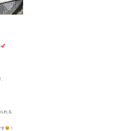
司
が、
べられる
です
！