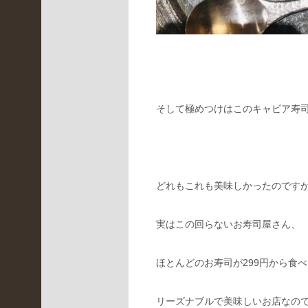
月
(
1
)
2021
年10
そして極めつけはこのキャビア寿
月
(
2
)
どれもこれも美味しかったのです
2021
年9
月
実はこの回らないお寿司屋さん、
(
ほとんどのお寿司が299円から食
4
)
2021
リーズナブルで美味しいお店なの