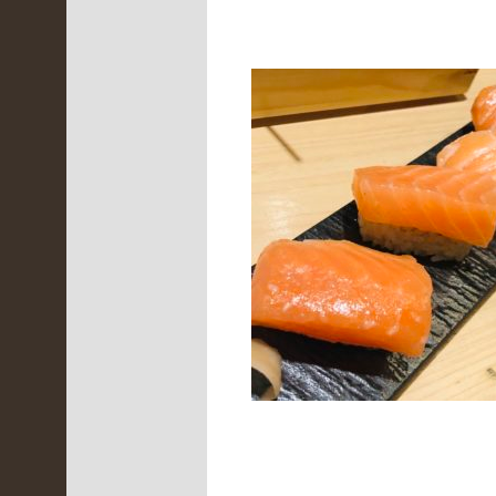
3
)
神
戸
北
店
(
2
6
9
)
舞
鶴
本
店
(
1
3
5
)