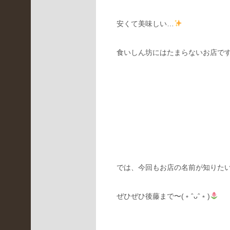
年8
月
安くて美味しい…
(
2
食いしん坊にはたまらないお店で
)
2021
年7
月
(
2
)
2021
年6
月
では、今回もお店の名前が知りた
(
ぜひぜひ後藤まで〜(﹡ˆᴗˆ﹡)
5
)
2021