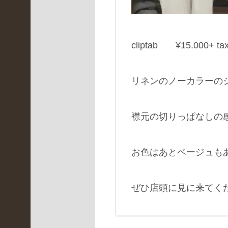
3
)
神
戸
北
cliptab ¥15.000+ ta
店
(
2
リネンのノーカラーの
6
9
)
襟元の切りっぱなしの
舞
鶴
本
店
お色はあとベージュも
(
1
3
ぜひ店頭に見に来てく
5
)