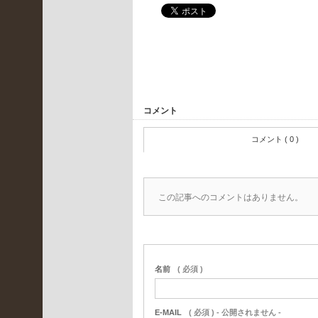
ア
ー
カ
イ
ブ
2022
年5
コメント
月
コメント ( 0 )
(
1
)
2022
この記事へのコメントはありません。
年4
月
(
名前
( 必須 )
3
)
2022
E-MAIL
( 必須 ) - 公開されません -
年3