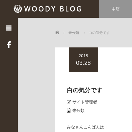
本店
カ
テ
ゴ
Home
リ
未分類
白の気分です
ー
LUCE
2018
(
3
03.28
3
9
)
Web
白の気分です
STAFF
(
サイト管理者
2
未分類
2
)
WOODY
みなさんこんばんは！
HOUSE