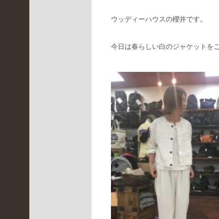
LBR
ウッディーハウスの櫻井です。
(
3
2
今日は春らしい白のジャケットを
4
)
イ
ベ
ン
ト
情
報
(
4
7
)
京
都
桂
川
店