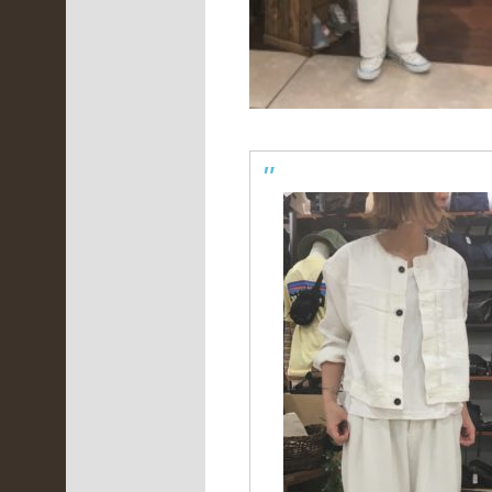
(
2
3
0
)
伊
丹
昆
陽
店
(
2
5
6
)
未
分
類
(
2
0