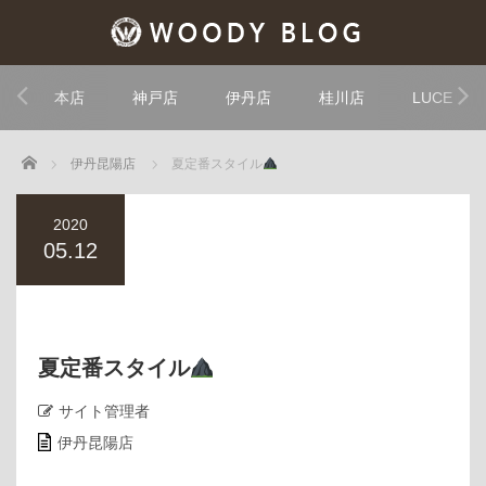
本店
神戸店
伊丹店
桂川店
LUCE
Home
伊丹昆陽店
夏定番スタイル
2020
05.12
夏定番スタイル
サイト管理者
伊丹昆陽店