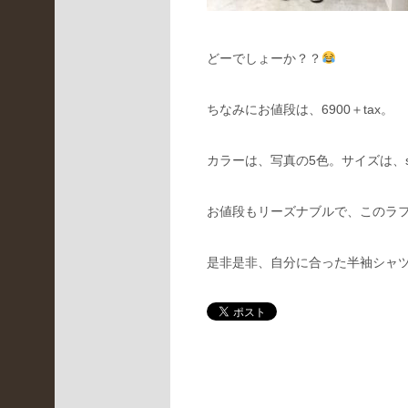
月
どーでしょーか？？
(
4
)
ちなみにお値段は、6900＋tax。
2022
年2
月
カラーは、写真の5色。サイズは、
(
お値段もリーズナブルで、このラ
3
)
2022
是非是非、自分に合った半袖シャ
年1
月
(
4
)
2021
年12