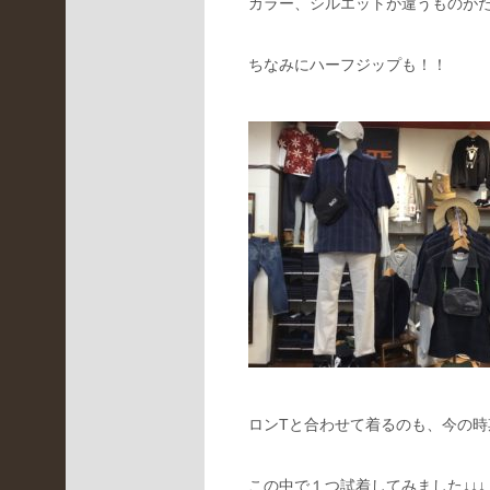
カラー、シルエットが違うものが
3
)
神
ちなみにハーフジップも！！
戸
北
店
(
2
6
9
)
舞
鶴
本
店
(
1
3
5
ロンTと合わせて着るのも、今の
)
この中で１つ試着してみました↓↓↓