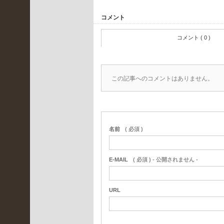
月
コメント
(
コメント ( 0 )
1
)
2021
年10
この記事へのコメントはありません。
月
(
2
)
名前
( 必須 )
2021
年9
月
E-MAIL
( 必須 ) - 公開されません -
(
URL
4
)
2021