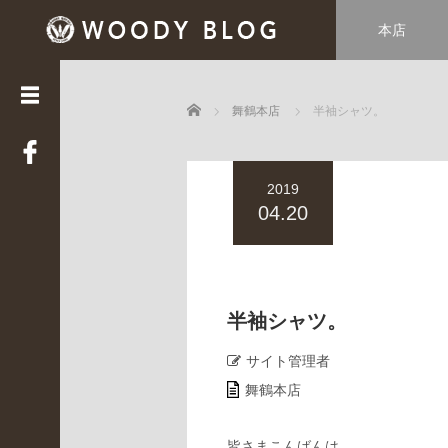
本店
カ
テ
ゴ
Home
リ
舞鶴本店
半袖シャツ。
ー
LUCE
2019
(
3
04.20
3
9
)
Web
STAFF
半袖シャツ。
(
2
サイト管理者
2
舞鶴本店
)
WOODY
HOUSE
皆さまこんばんは。