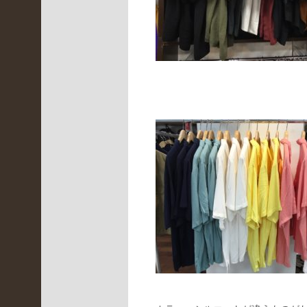
(
2
3
0
)
伊
丹
昆
陽
店
(
2
5
6
)
未
分
類
(
2
0