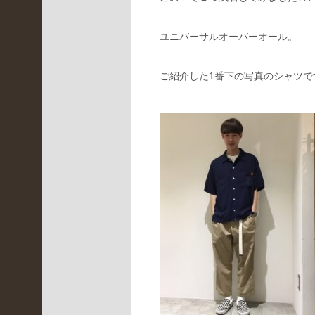
ア
ー
ユニバーサルオーバーオール。
カ
イ
ブ
ご紹介した1番下の写真のシャツで
2022
年5
月
(
1
)
2022
年4
月
(
3
)
2022
年3