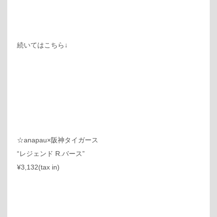
続いてはこちら↓
☆anapau×阪神タイガース
“レジェンド R.バース”
¥3,132(tax in)