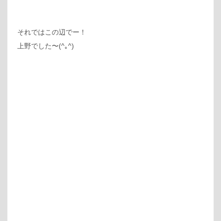
それではこの辺でー！
上野でした〜(^｡^)