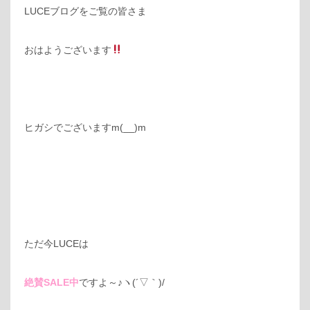
LUCEブログをご覧の皆さま
おはようございます
ヒガシでございますm(__)m
ただ今LUCEは
絶賛SALE中
ですよ～♪ヽ(´▽｀)/