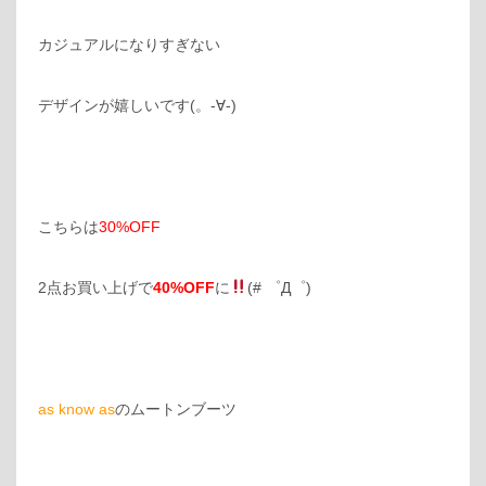
カジュアルになりすぎない
デザインが嬉しいです(。-∀-)
こちらは
30%OFF
2点お買い上げで
40%OFF
に
(# ゜Д゜)
as know as
のムートンブーツ