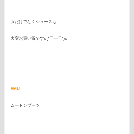
服だけでなくシューズも
大変お買い得ですo(*⌒―⌒*)o
EMU
ムートンブーツ