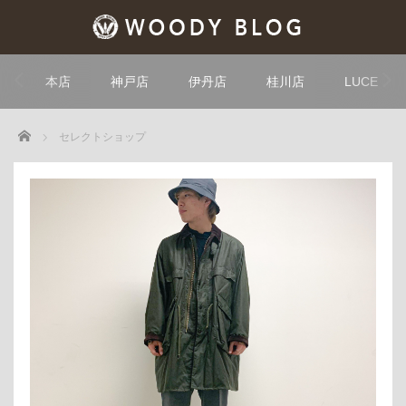
本店
神戸店
伊丹店
桂川店
LUCE
Home
セレクトショップ