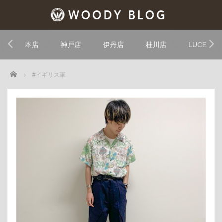
本店
神戸店
伊丹店
桂川店
LUCE
Home
#イギリス軍