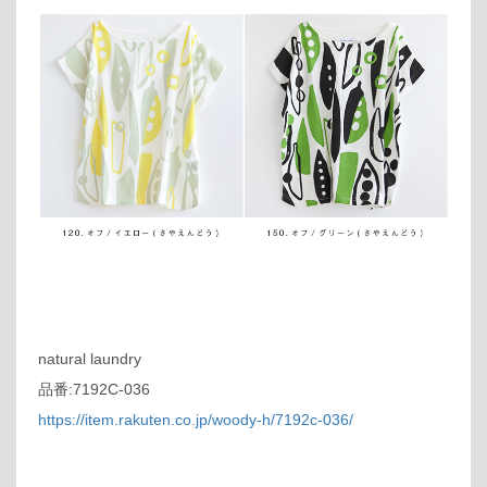
natural laundry
品番:7192C-036
https://item.rakuten.co.jp/woody-h/7192c-036/