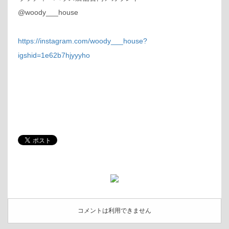
@woody___house
https://instagram.com/woody___house?
igshid=1e62b7hjyyyho
コメントは利用できません