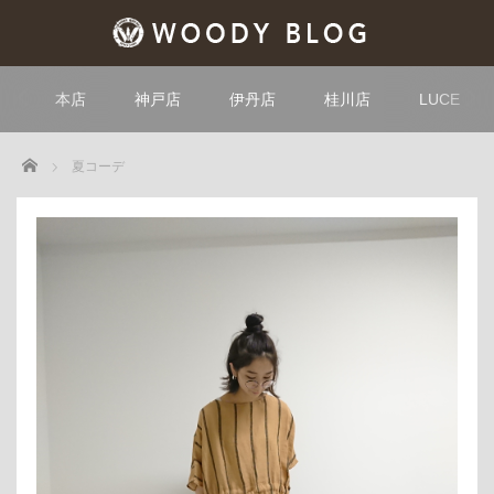
本店
神戸店
伊丹店
桂川店
LUCE
Home
夏コーデ