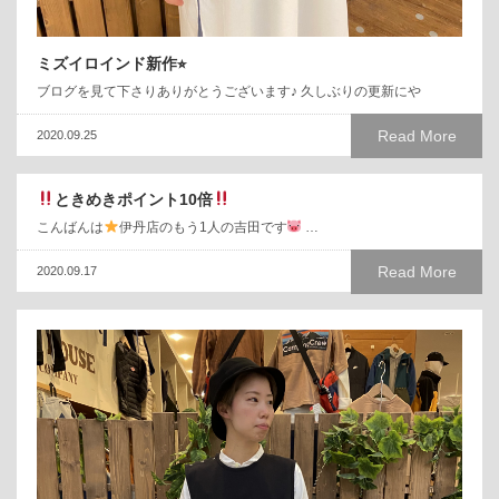
ミズイロインド新作⭐︎
ブログを見て下さりありがとうございます♪ 久しぶりの更新にや
Read More
2020.09.25
ときめきポイント10倍
こんばんは
伊丹店のもう1人の吉田です
…
Read More
2020.09.17